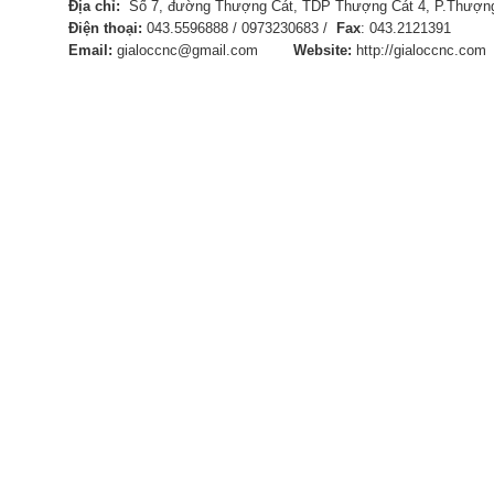
Địa chỉ:
Số 7, đường Thượng Cát, TDP Thượng Cát 4, P.Thượng
Điện thoại:
043.5596888 / 0973230683 /
Fax
:
043.21
Email:
gialoccnc@gmail.com
Website:
http://gialoccnc.com