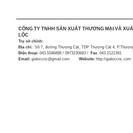
CÔNG TY TNHH SẢN XUẤT
THƯƠNG MẠI VÀ XUẤ
LỘC
Trụ sở chính:
Địa chỉ:
Số 7, đường Thượng Cát, TDP Thượng Cát 4, P.Thượng
Điện thoại:
043.5596888 / 0973230683 /
Fax
:
043.21
Email:
gialoccnc@gmail.com
Website:
http://gialoccnc.com