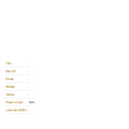
Tên
:
Địa chỉ
:
Email
:
Mobile
:
Yahoo
:
Phạm vi bán
: N/A
Loại sản phẩm
: