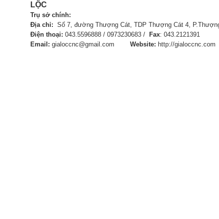
LỘC
Trụ sở chính:
Địa chỉ:
Số 7, đường Thượng Cát, TDP Thượng Cát 4, P.Thượng
Điện thoại:
043.5596888 / 0973230683 /
Fax
:
043.21
Email:
gialoccnc@gmail.com
Website:
http://gialoccnc.com