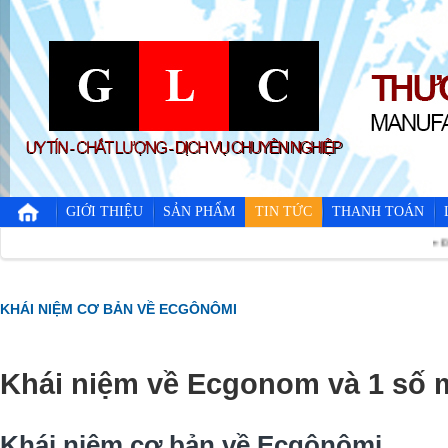
GIỚI THIỆU
SẢN PHẨM
TIN TỨC
THANH TOÁN
Điểm chuẩ
KHÁI NIỆM CƠ BẢN VỀ ECGÔNÔMI
Khái niệm về Ecgonom và 1 số
Khái niệm cơ bản về Ecgônômi