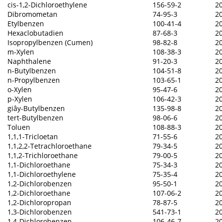
cis-1,2-Dichloroethylene
156-59-2
2
Dibromometan
74-95-3
2
Etylbenzen
100-41-4
2
Hexaclobutadien
87-68-3
2
Isopropylbenzen (Cumen)
98-82-8
2
m-Xylen
108-38-3
2
Naphthalene
91-20-3
2
n-Butylbenzen
104-51-8
2
n-Propylbenzen
103-65-1
2
o-Xylen
95-47-6
2
p-Xylen
106-42-3
2
giây-Butylbenzen
135-98-8
2
tert-Butylbenzen
98-06-6
2
Toluen
108-88-3
2
1,1,1-Tricloetan
71-55-6
2
1,1,2,2-Tetrachloroethane
79-34-5
2
1,1,2-Trichloroethane
79-00-5
2
1,1-Dichloroethane
75-34-3
2
1,1-Dichloroethylene
75-35-4
2
1,2-Dichlorobenzen
95-50-1
2
1,2-Dichloroethane
107-06-2
2
1,2-Dichloropropan
78-87-5
2
1,3-Dichlorobenzen
541-73-1
2
1,4-Dichlorobenzen
106-46-7
2