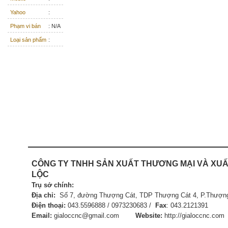
Yahoo
:
Phạm vi bán
: N/A
Loại sản phẩm
:
CÔNG TY TNHH SẢN XUẤT
THƯƠNG MẠI VÀ XUẤ
LỘC
Trụ sở chính:
Địa chỉ:
Số 7, đường Thượng Cát, TDP Thượng Cát 4, P.Thượng
Điện thoại:
043.5596888 / 0973230683 /
Fax
:
043.21
Email:
gialoccnc@gmail.com
Website:
http://gialoccnc.com