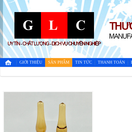
GIỚI THIỆU
SẢN PHẨM
TIN TỨC
THANH TOÁN