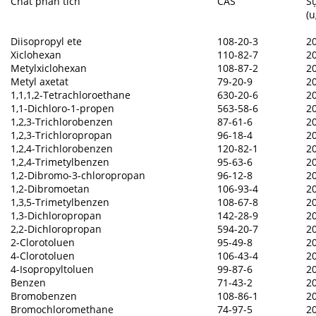
Chất phân tích
CAS
Sự
(
Diisopropyl ete
108-20-3
2
Xiclohexan
110-82-7
2
Metylxiclohexan
108-87-2
2
Metyl axetat
79-20-9
2
1,1,1,2-Tetrachloroethane
630-20-6
2
1,1-Dichloro-1-propen
563-58-6
2
1,2,3-Trichlorobenzen
87-61-6
2
1,2,3-Trichloropropan
96-18-4
2
1,2,4-Trichlorobenzen
120-82-1
2
1,2,4-Trimetylbenzen
95-63-6
2
1,2-Dibromo-3-chloropropan
96-12-8
2
1,2-Dibromoetan
106-93-4
2
1,3,5-Trimetylbenzen
108-67-8
2
1,3-Dichloropropan
142-28-9
2
2,2-Dichloropropan
594-20-7
2
2-Clorotoluen
95-49-8
2
4-Clorotoluen
106-43-4
2
4-Isopropyltoluen
99-87-6
2
Benzen
71-43-2
2
Bromobenzen
108-86-1
2
Bromochloromethane
74-97-5
2