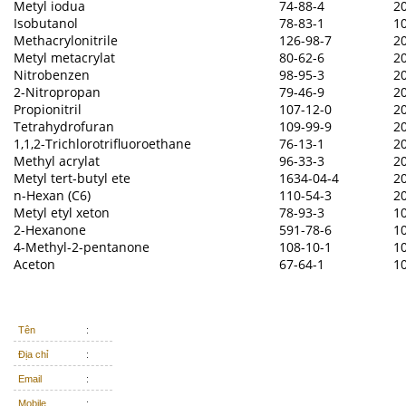
Metyl iodua
74-88-4
2
Isobutanol
78-83-1
1
Methacrylonitrile
126-98-7
2
Metyl metacrylat
80-62-6
2
Nitrobenzen
98-95-3
2
2-Nitropropan
79-46-9
2
Propionitril
107-12-0
2
Tetrahydrofuran
109-99-9
2
1,1,2-Trichlorotrifluoroethane
76-13-1
2
Methyl acrylat
96-33-3
2
Metyl tert-butyl ete
1634-04-4
2
n-Hexan (C6)
110-54-3
2
Metyl etyl xeton
78-93-3
1
2-Hexanone
591-78-6
1
4-Methyl-2-pentanone
108-10-1
1
Aceton
67-64-1
1
Tên
:
Địa chỉ
:
Email
:
Mobile
: