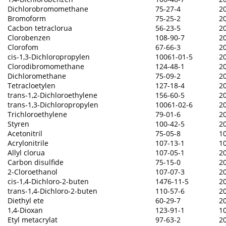
Dichlorobromomethane
75-27-4
2
Bromoform
75-25-2
2
Cacbon tetraclorua
56-23-5
2
Clorobenzen
108-90-7
2
Clorofom
67-66-3
2
cis-1,3-Dichloropropylen
10061-01-5
2
Clorodibromomethane
124-48-1
2
Dichloromethane
75-09-2
2
Tetracloetylen
127-18-4
2
trans-1,2-Dichloroethylene
156-60-5
2
trans-1,3-Dichloropropylen
10061-02-6
2
Trichloroethylene
79-01-6
2
Styren
100-42-5
2
Acetonitril
75-05-8
1
Acrylonitrile
107-13-1
1
Allyl clorua
107-05-1
2
Carbon disulfide
75-15-0
2
2-Cloroethanol
107-07-3
2
cis-1,4-Dichloro-2-buten
1476-11-5
2
trans-1,4-Dichloro-2-buten
110-57-6
2
Diethyl ete
60-29-7
2
1,4-Dioxan
123-91-1
1
Etyl metacrylat
97-63-2
2