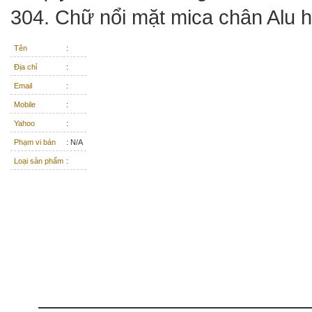
304
. Chữ nổi mặt mica chân Alu 
Tên
:
Địa chỉ
:
Email
:
Mobile
:
Yahoo
:
Phạm vi bán
: N/A
Loại sản phẩm
: