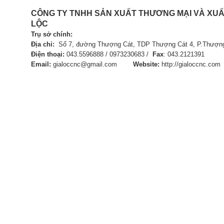
CÔNG TY TNHH SẢN XUẤT
THƯƠNG MẠI VÀ XUẤ
LỘC
Trụ sở chính:
Địa chỉ:
Số 7, đường Thượng Cát, TDP Thượng Cát 4, P.Thượng
Điện thoại:
043.5596888 / 0973230683 /
Fax
:
043.21
Email:
gialoccnc@gmail.com
Website:
http://gialoccnc.com