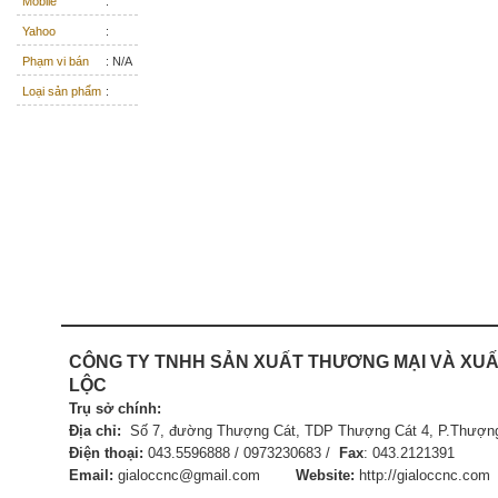
Mobile
:
Yahoo
:
Phạm vi bán
: N/A
Loại sản phẩm
:
CÔNG TY TNHH SẢN XUẤT
THƯƠNG MẠI VÀ XUẤ
LỘC
Trụ sở chính:
Địa chỉ:
Số 7, đường Thượng Cát, TDP Thượng Cát 4, P.Thượng
Điện thoại:
043.5596888 / 0973230683 /
Fax
:
043.21
Email:
gialoccnc@gmail.com
Website:
http://gialoccnc.com