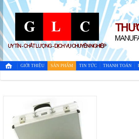
GIỚI THIỆU
SẢN PHẨM
TIN TỨC
THANH TOÁN