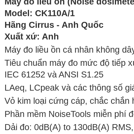
Máy đo liều ồn (Noise dosimete
Model: CK110A/1
Hãng Cirrus - Anh Quốc
Xuất xứ: Anh
Máy đo liều ồn cá nhân không dâ
Tiêu chuẩn máy đo mức độ tiếp x
IEC 61252 và ANSI S1.25
LAeq, LCpeak và các thông số giá
Vỏ kim loại cứng cáp, chắc chắn 
Phần mềm NoiseTools miễn phí để
Dải đo: 0dB(A) to 130dB(A) RMS